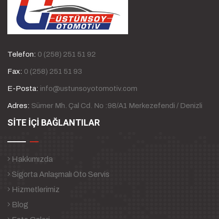
Telefon:
0 (258) 251 51 92
Fax:
0 (258) 251 51 93
E-Posta:
info@ustunsoyotomotiv.com
Adres:
Sümer Mh. Çal Cd. No :98/A1 Merkezefendi / Denizli
SİTE İÇİ BAĞLANTILAR
Hakkımızda
Sigorta Anlaşmalı Oto Servis
Hizmetlerimiz
Blog