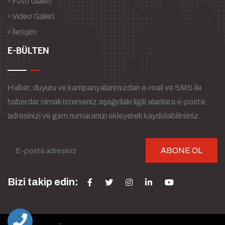
Foto Galeri
Video Galeri
İletişim
E-BÜLTEN
Haber, duyuru ve kampanyalarımızdan e-mail ve SMS ile
haberdar olmak isterseniz aşağıdaki ilgili alanlara e-posta
adresinizi ve gsm numaranızı ekleyerek kaydolabilirsiniz.
ABONE OL
Bizi takip edin: