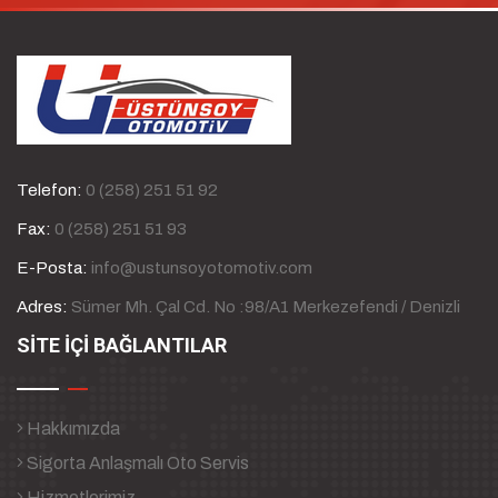
Telefon:
0 (258) 251 51 92
Fax:
0 (258) 251 51 93
E-Posta:
info@ustunsoyotomotiv.com
Adres:
Sümer Mh. Çal Cd. No :98/A1 Merkezefendi / Denizli
SİTE İÇİ BAĞLANTILAR
Hakkımızda
Sigorta Anlaşmalı Oto Servis
Hizmetlerimiz