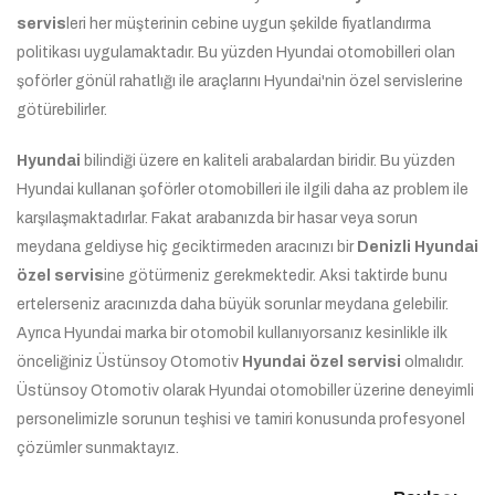
servis
leri her müşterinin cebine uygun şekilde fiyatlandırma
politikası uygulamaktadır. Bu yüzden Hyundai otomobilleri olan
şoförler gönül rahatlığı ile araçlarını Hyundai'nin özel servislerine
götürebilirler.
Hyundai
bilindiği üzere en kaliteli arabalardan biridir. Bu yüzden
Hyundai kullanan şoförler otomobilleri ile ilgili daha az problem ile
karşılaşmaktadırlar. Fakat arabanızda bir hasar veya sorun
meydana geldiyse hiç geciktirmeden aracınızı bir
Denizli Hyundai
özel servis
ine götürmeniz gerekmektedir. Aksi taktirde bunu
ertelerseniz aracınızda daha büyük sorunlar meydana gelebilir.
Ayrıca
Hyundai marka bir otomobil kullanıyorsanız kesinlikle ilk
önceliğiniz Üstünsoy Otomotiv
Hyundai özel servisi
olmalıdır.
Üstünsoy Otomotiv olarak Hyundai otomobiller üzerine deneyimli
personelimizle sorunun teşhisi ve tamiri konusunda profesyonel
çözümler sunmaktayız.