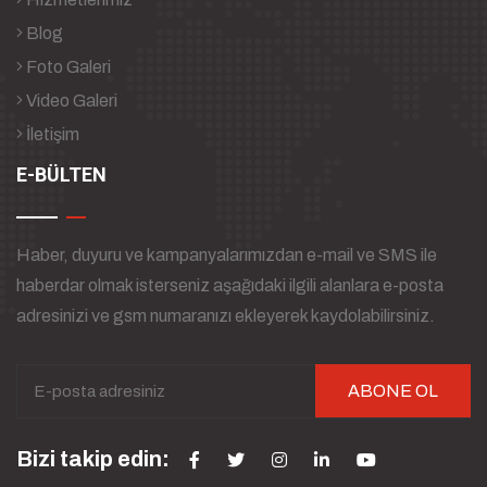
Blog
Foto Galeri
Video Galeri
İletişim
E-BÜLTEN
Haber, duyuru ve kampanyalarımızdan e-mail ve SMS ile
haberdar olmak isterseniz aşağıdaki ilgili alanlara e-posta
adresinizi ve gsm numaranızı ekleyerek kaydolabilirsiniz.
ABONE OL
Bizi takip edin: