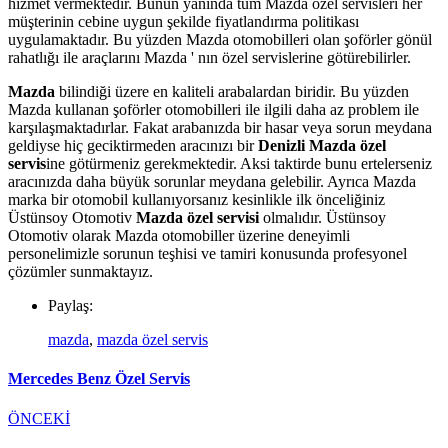
hizmet vermektedir. Bunun yanında tüm Mazda özel servisleri her
müşterinin cebine uygun şekilde fiyatlandırma politikası
uygulamaktadır. Bu yüzden Mazda otomobilleri olan şoförler gönül
rahatlığı ile araçlarını Mazda ' nın özel servislerine götürebilirler.
Mazda
bilindiği üzere en kaliteli arabalardan biridir. Bu yüzden
Mazda kullanan şoförler otomobilleri ile ilgili daha az problem ile
karşılaşmaktadırlar. Fakat arabanızda bir hasar veya sorun meydana
geldiyse hiç geciktirmeden aracınızı bir
Denizli Mazda özel
servis
ine götürmeniz gerekmektedir. Aksi taktirde bunu ertelerseniz
aracınızda daha büyük sorunlar meydana gelebilir. Ayrıca Mazda
marka
bir otomobil kullanıyorsanız kesinlikle ilk önceliğiniz
Üstünsoy Otomotiv
Mazda özel servisi
olmalıdır. Üstünsoy
Otomotiv olarak Mazda otomobiller üzerine deneyimli
personelimizle sorunun teşhisi ve tamiri konusunda profesyonel
çözümler sunmaktayız.
Paylaş:
mazda
,
mazda özel servis
Mercedes Benz Özel Servis
ÖNCEKİ