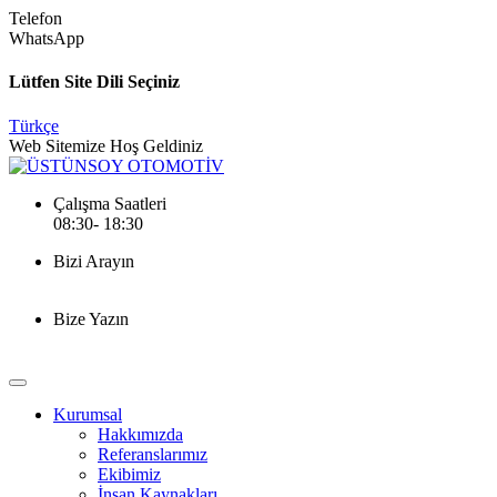
Telefon
WhatsApp
Lütfen Site Dili Seçiniz
Türkçe
Web Sitemize Hoş Geldiniz
Çalışma Saatleri
08:30- 18:30
Bizi Arayın
0 (258) 251 51 92
Bize Yazın
info@ustunsoyotomotiv.com
Kurumsal
Hakkımızda
Referanslarımız
Ekibimiz
İnsan Kaynakları