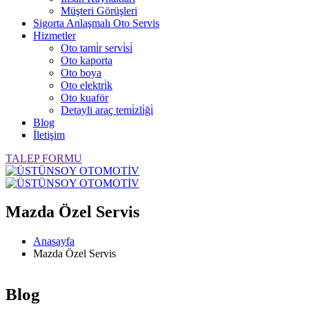
Müşteri Görüşleri
Sigorta Anlaşmalı Oto Servis
Hizmetler
Oto tami̇r servi̇si̇
Oto kaporta
Oto boya
Oto elektri̇k
Oto kuaför
Detayli araç temi̇zli̇ği̇
Blog
İletişim
TALEP FORMU
Mazda Özel Servis
Anasayfa
Mazda Özel Servis
Blog